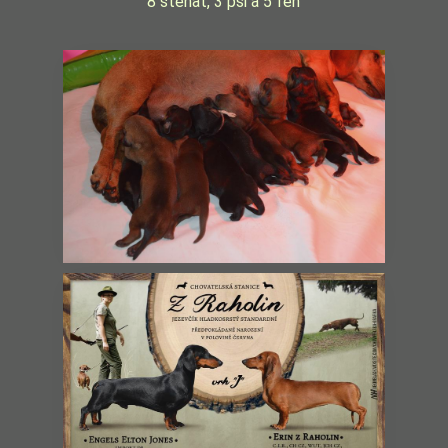
8 štěňat, 3 psi a 5 fen