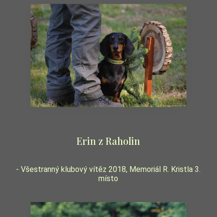
Erin z Raholin
- Všestranný klubový vítěz 2018, Memoriál R. Kristla 3.
místo